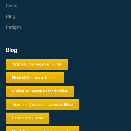
Galeri
Blog
İletişim
Blog
Yüzme Kursu Seçerken 6 Soru
Elektrikli Scooter'ın Katkıları
Bisiklet ve Patenin Kazandırdıkları
Yüzmenin Çocuklar Üzerindeki Etkisi
Hamilelikte Yüzme